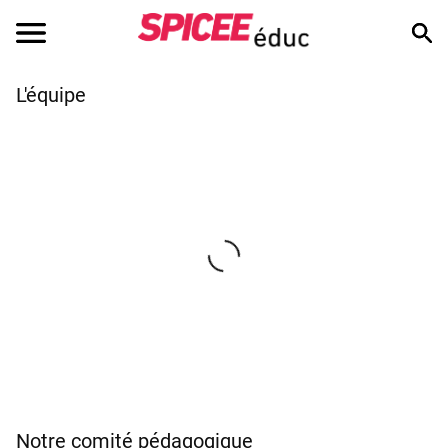
L'équipe
Clarisse Gouby
Chargée de déployer
Spicee éduc sur tout
le territoire depuis
juillet 2022.
Elle s’occupe des relations
avec les enseignants et les
collectivités territoriales.
Depuis son arrivée, elle a
animé plus d’une vingtaine
de webinaires et
formations.
Notre comité pédagogique