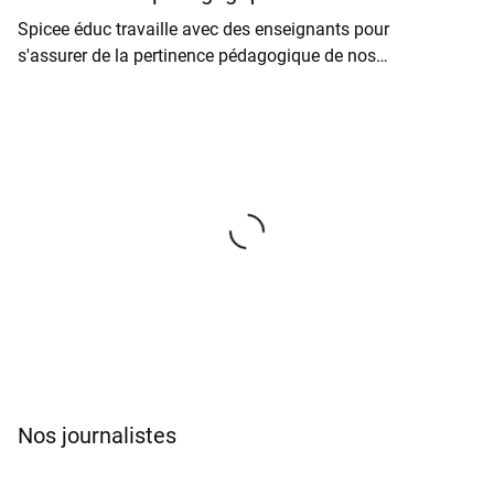
Spicee éduc travaille avec des enseignants pour
s'assurer de la pertinence pédagogique de nos
ressources.
Clémence Fenaux
Professeure
d’Histoire
Géographie
Spécialiste de la lutte
contre les fake news.
Autrice du format “Oh My
Fake” pour 20minutes (120
millions de vues sur
Snapchat).
Nos journalistes
Maëlys Roques