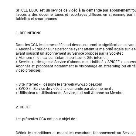
SPICEE EDUC est un service de vidéo à la demande par abonnement fourn
l’accès à des documentaires et reportages diffusés en streaming par Int
tablettes et smartphones.
1. DÉFINITIONS
Dans les CGA les termes définis ci-dessous auront la signification suivante
« Abonné » : désigne une personne ayant atteint la majorité légale sur le terri
ayant souscrit un abonnement au Service proposé par la Société ;

« Membre » : utilisateur s’étant inscrit sur le Site internet ;

« Service » : désigne le Service d’abonnement intitulé « SPICEE », accessib
Abonnés et proposant notamment le visionnage en streaming ou en té
vidéo proposés ;
« Site Internet » : désigne le site web 
www.spicee.com
« SVOD » : Service de vidéo à la demande par abonnement ;

« Utilisateur » : Utilisateur du Service, qu’il soit Abonné ou Membre.
2. OBJET
Les présentes CGA ont pour objet de :
Définir les conditions et modalités encadrant l’abonnement au Service