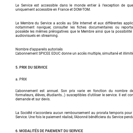
Le Service est accessible dans le monde entier à l’exception de quel
uniquement accessible en France et DOM-TOM.
Le Membre du Service a accès au Site Internet et aux différentes applica
notamment naviguer, consulter les fiches documentaires ou reportag
possède les mêmes prérogatives que le Membre ainsi que la possibilité 
audiovisuels en streaming.
Nombre d’appareils autorisés

L’abonnement SPICEE EDUC donne un accès multiple, simultané et illimité
5. PRIX DU SERVICE
a. PRIX
L'abonnement est annuel. Son prix varie en fonction du nombre de 
formateurs, élèves, étudiants…) susceptibles d'utiliser le service. Il est
demande et sur devis.
La Société n’accordera aucun remboursement au prorata temporis pour une
Service. Une fois le paiement réalisé, l’Abonné bénéficiera du Service pend
6. MODALITÉS DE PAIEMENT DU SERVICE