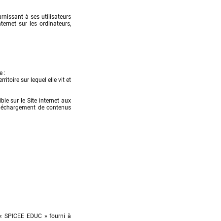
issant à ses utilisateurs 
ernet sur les ordinateurs, 
 :

toire sur lequel elle vit et 
le sur le Site internet aux 
léchargement de contenus 
 « SPICEE EDUC » fourni à 