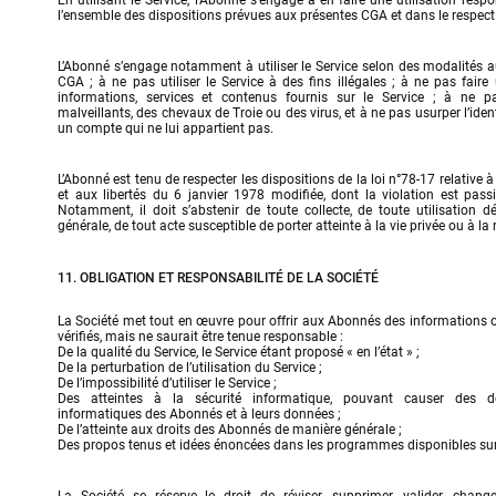
En utilisant le Service, l’Abonné s’engage à en faire une utilisation resp
l’ensemble des dispositions prévues aux présentes CGA et dans le respect 
L’Abonné s’engage notamment à utiliser le Service selon des modalités au
CGA ; à ne pas utiliser le Service à des fins illégales ; à ne pas fair
informations, services et contenus fournis sur le Service ; à ne pa
malveillants, des chevaux de Troie ou des virus, et à ne pas usurper l’ident
un compte qui ne lui appartient pas.
L’Abonné est tenu de respecter les dispositions de la loi n°78-17 relative à 
et aux libertés du 6 janvier 1978 modifiée, dont la violation est passi
Notamment, il doit s’abstenir de toute collecte, de toute utilisation d
générale, de tout acte susceptible de porter atteinte à la vie privée ou à l
11. OBLIGATION ET RESPONSABILITÉ DE LA SOCIÉTÉ
La Société met tout en œuvre pour offrir aux Abonnés des informations ou
vérifiés, mais ne saurait être tenue responsable :

De la qualité du Service, le Service étant proposé « en l’état » ;

De la perturbation de l’utilisation du Service ;

De l’impossibilité d’utiliser le Service ;

Des atteintes à la sécurité informatique, pouvant causer des 
informatiques des Abonnés et à leurs données ;

De l’atteinte aux droits des Abonnés de manière générale ;

Des propos tenus et idées énoncées dans les programmes disponibles sur 