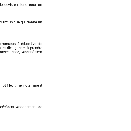
de devis en ligne pour un 
tifiant unique qui donne un 
communauté éducative de 
les divulguer et à prendre 
conséquence, l’Abonné sera 
 motif légitime, notamment 
n précédent Abonnement de 