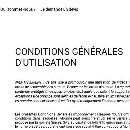
Qui sommes-nous ?
Je demande un devis
CONDITIONS GÉNÉRALES
D'UTILISATION
AVERTISSEMENT : Ce site vise à promouvoir une utilisation de vidéos lé
droits de l’ensemble des auteurs. Respectez les droits d'auteurs. La reprod
contenus protégés (musiques, photos, etc.) quels que soient le support et 
exceptions à ce principe sont définies de façon exhaustive et limitative par 
en prendre connaissance et à vérifier systématiquement l’étendue des droi
Les présentes Conditions Générales d’Abonnement (ci-après "CGA") ont po
conditions dans lesquelles l’Abonné peut souscrire et utiliser le Service
proposé par la société Spicee, SAS au capital de 645 810 euros immatric
le numéro 809 532 500 et ayant son siège social 4 Rue du Faubourg Mon