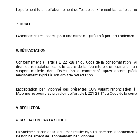
Le paiement total de l’abonnement s’effectue par virement bancaire au mo
7. DURÉE
L’Abonnement est conclu pour une durée d’1 (un) an à partir du paiement.
8. RÉTRACTATION
Conformément à l’article L. 221-28 1° du Code de la consommation, l’A
droit de rétractation dans le cadre de la fourniture d’un contenu nu
support matériel dont l'exécution a commencé après accord préala
renoncement exprès à son droit de rétractation.
L’acceptation par l’Abonné des présentes CGA valant renonciation à s
l’Abonné ne pourra se prévaloir de l‘article L 221-28 1° du Code de la co
9. RÉSILIATION
a. RÉSILIATION PAR LA SOCIÉTÉ
La Société dispose de la faculté de résilier et/ou suspendre l’abonnement de
De non-paiement de l’abonnement par l’Abonné ;
