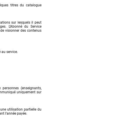
ques titres du catalogue 
tions sur lesquels il peut 
es. L’Abonné du Service 
de visionner des contenus 
 au service.
personnes (enseignants, 
 communiqué uniquement sur 
 utilisation partielle du 
ant l’année payée.