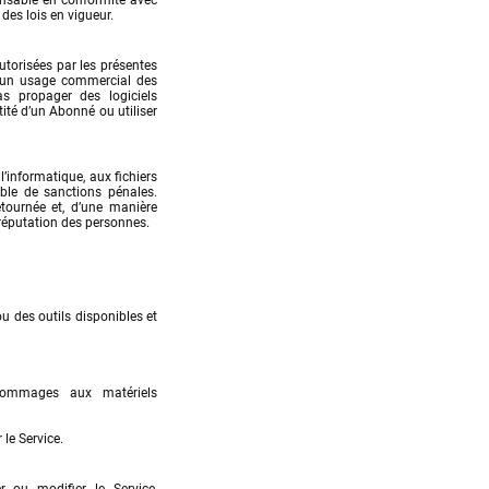
onsable en conformité avec 
des lois en vigueur.
torisées par les présentes 
e un usage commercial des 
s propager des logiciels 
ité d’un Abonné ou utiliser 
l’informatique, aux fichiers 
ble de sanctions pénales. 
étournée et, d’une manière 
a réputation des personnes.
 des outils disponibles et 
dommages aux matériels 
le Service.