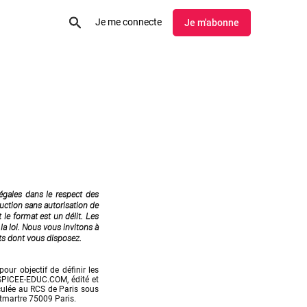
Je me connecte
Je m'abonne
gales dans le respect des 
uction sans autorisation de 
le format est un délit. Les 
la loi. Nous vous invitons à 
ts dont vous disposez.
ur objectif de définir les 
 SPICEE-EDUC.COM, édité et 
ulée au RCS de Paris sous 
tmartre 75009 Paris.