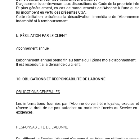
D’agissements contrevenant aux dispositions du Code de la propriété intell
Et plus généralement, en cas de manquements de l’Abonné à l’une quelc
lui incombent en vertu des présentes CGA.

Cette résiliation entraînera la désactivation immédiate de l’Abonnement
indemnité ni à remboursement.
b. RÉSILIATION PAR LE CLIENT
Abonnement annuel :
L’abonnement annuel prend fin au terme du 12ème mois d’abonnement.

Il est reconduit à la demande du client.
10. OBLIGATIONS ET RESPONSABILITÉ DE L’ABONNÉ
OBLIGATIONS GÉNÉRALES
Les informations fournies par l’Abonné doivent être loyales, exactes et
réserve le droit de ne pas autoriser ou maintenir l’accès au Service en
exigences.
RESPONSABILITÉ DE L’ABONNÉ