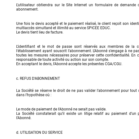
L’utilisateur obtiendra sur le Site Internet un formulaire de demande 
abonnement.
Une fois le devis accepté et le paiement réalisé, le client reçoit son iden
multiaccès simultané et illimité au service SPICEE EDUC.

Le devis tient lieu de facture.
L’identifiant et le mot de passe sont réservés aux membres de la 
l'établissement ayant souscrit l’abonnement. L’Abonné s’engage à ne pas 
toutes les mesures nécessaires pour préserver cette confidentialité. En 
responsable de toute activité ou action sur son compte.

En acceptant le devis, l’Abonné accepte les présentes CGA/CGU.
c. REFUS D’ABONNEMENT
La Société se réserve le droit de ne pas valider l’abonnement pour tout
dans l’hypothèse où :
Le mode de paiement de l’Abonné ne serait pas valide.

La Société constaterait qu’il existe un litige relatif au paiement d’u
l’Abonné.
d. UTILISATION DU SERVICE