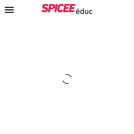
L’esprit critique a besoin d’exercices !
La première plateforme vidéo dédiée à l’éducation aux médias et
à la lutte contre la désinformation.
Vidéo de présentation